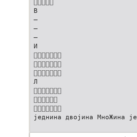

В
–
–
–
И



Л


