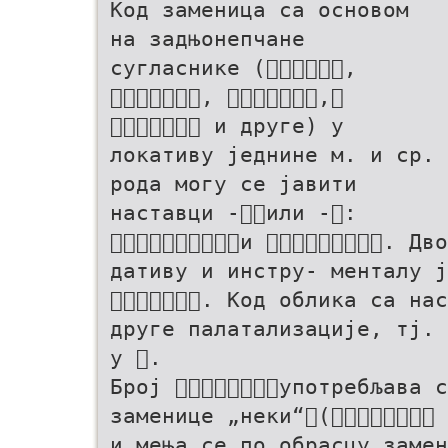
Код заменица са основом
на задњонепчане
сугласнике (,
, ,
 и друге) у
локативу једнине м. и ср.
рода могу се јавити
наставци -или -:
и . Дво
дативу и инстру- менталу ј
. Код облика са на
друге палатализације, тј. 
у .
Број употребљава с
заменице „неки“( 
и мења се по обрасцу замен