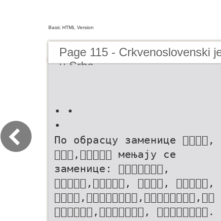
Basic HTML Version
Page 115 - Crkvenoslovenski jez
u Srba
• •
•
По обрасцу заменице ,
, мењају се
заменице: ,
,, , ,
,,,
,, .