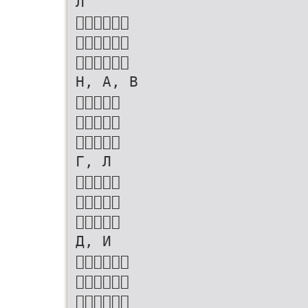
Л



Н, А, В



Г, Л



Д, И


