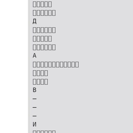


Д



А



В
–
–
–
И
