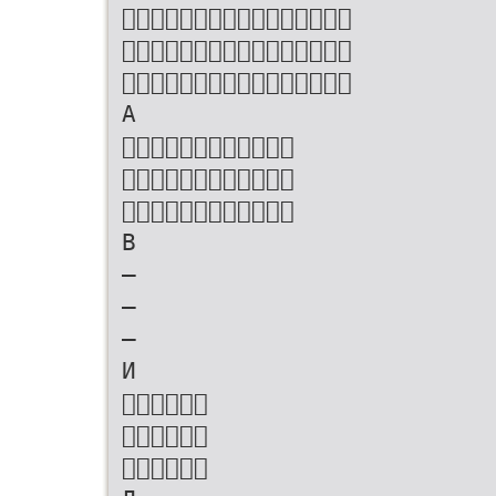



А



В
–
–
–
И


