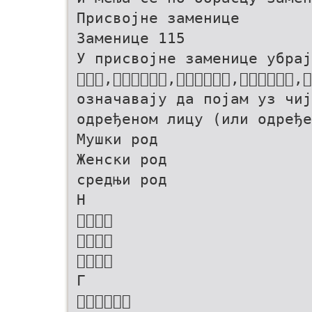
Присвојне заменице
Заменице 115
У присвојне заменице убрај
,,,,
означавају да појам уз чи
одређеном лицу (или одређе
Мушки род
Женски род
средњи род
Н



Г
