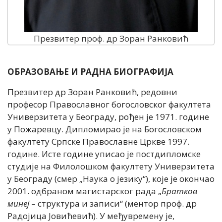
Презвитер проф. др Зоран Ранковић
ОБРАЗОВАЊЕ И РАДНА БИОГРАФИЈА
Презвитер др Зоран Ранковић, редовни
професор Православног богословског факултета
Универзитета у Београду, рођен је 1971. године
у Пожаревцу. Дипломирао је на Богословском
факултету Српске Православне Цркве 1997.
године. Исте године уписао је постдипломске
студије на Филолошком факултету Универзитета
у Београду (смер „Наука о језику“), које је окончао
2001. одбраном магистарског рада „
Братков
минеј
– структура и записи“ (ментор проф. др
Радојица Јовићевић). У међувремену је,