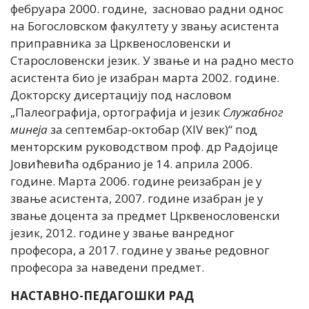
фебруара 2000. године, засновао радни однос
на Богословском факултету у звању асистента
приправника за Црквенословенски и
Старословенски језик. У звање и на радно место
асистента био је изабран марта 2002. године.
Докторску дисертацију под насловом
„Палеографија, ортографија и језик
Служабног
минеја
за септембар-октобар (XIV век)“ под
менторским руководством проф. др Радојице
Јовићевића одбранио је 14. априла 2006.
године. Марта 2006. године реизабран је у
звање асистента, 2007. године изабран је у
звање доцента за предмет Црквенословенски
језик, 2012. године у звање ванредног
професора, а 2017. године у звање редовног
професора за наведени предмет.
НАСТАВНО-ПЕДАГОШКИ РАД