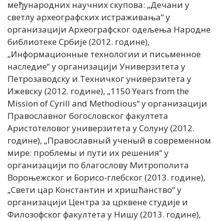
међународних научних скупова: „Дечани у
светлу археографских истраживања“ у
организацији Археографског одељења Народне
библиотеке Србије (2012. године),
„Информационные технологии и письменное
наследие“ у организацији Универзитета у
Петрозаводску и Техничког универзитета у
Ижевску (2012. године), „1150 Years from the
Mission of Cyrill and Methodious“ у организацији
Православног богословског факултета
Аристотеловог универзитета у Солуну (2012.
године), „Православный ученый в современном
мире: проблемы и пути их решения“ у
организацији по благослову Митрополита
Вороњежског и Борисо-глебског (2013. године),
„Свети цар Константин и хришћанство“ у
организацији Центра за црквене студије и
Филозофског факултета у Нишу (2013. године),