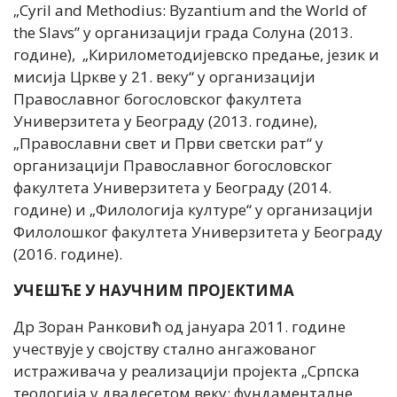
„Cyril and Methodius: Byzantium and the World of
the Slavs” у организацији града Солуна (2013.
године), „Кирилометодијевско предање, језик и
мисија Цркве у 21. веку“ у организацији
Православног богословског факултета
Универзитета у Београду (2013. године),
„Православни свет и Први светски рат“ у
организацији Православног богословског
факултета Универзитета у Београду (2014.
године) и „Филологија културе“ у организацији
Филолошког факултета Универзитета у Београду
(2016. године).
УЧЕШЋЕ У НАУЧНИМ ПРОЈЕКТИМА
Др Зоран Ранковић од јануара 2011. године
учествује у својству стално ангажованог
истраживача у реализацији пројекта „Српска
теологија у двадесетом веку: фундаменталне