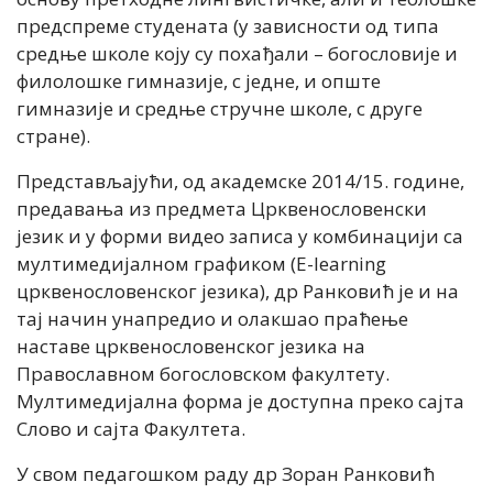
предспреме студената (у зависности од типа
средње школе коју су похађали – богословије и
филолошке гимназије, с једне, и опште
гимназије и средње стручне школе, с друге
стране).
Представљајући, од академске 2014/15. године,
предавања из предмета Црквенословенски
језик и у форми видео записа у комбинацији са
мултимедијалном графиком (E-learning
црквенословенског језика), др Ранковић је и на
тај начин унапредио и олакшао праћење
наставе црквенословенског језика на
Православном богословском факултету.
Мултимедијална форма је доступна преко сајта
Слово и сајта Факултета.
У свом педагошком раду др Зоран Ранковић