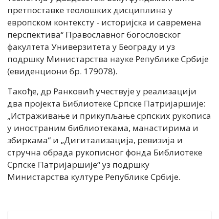
претпоставке теолошких дисциплина у
европском контексту - историјска и савремена
перспектива“ Православног богословског
факултета Универзитета у Београду и уз
подршку Министарства науке Републике Србије
(евиденциони бр. 179078).
Такође, др Ранковић учествује у реализацији
два пројекта Библиотеке Српске Патријаршије:
„Истраживање и прикупљање српских рукописа
у иностраним библиотекама, манастирима и
збиркама“ и „Дигитализација, ревизија и
стручна обрада рукописног фонда Библиотеке
Српске Патријаршије“ уз подршку
Министарства културе Републике Србије.