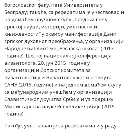
богословског факултета Универзитета у
Београду; такође, са рефератима је учествовао и
на домаћем научном скупу „Средњи век у
српској науци, историји, уметности и
књижевности“ у оквиру манифестације Дани
српског духовног преображења, у организацији
Народне библиотеке „Ресавска школа“ (2013.
године), Шестој националној конференција
византолога, 20. јун 2015. године у
организацији Српског комитета за
византологију и Византолошког института
САНУ (2015. године) и на једном домаћем скупу
са међународним учешћем у организацији
Славистичког друштва Србије и уз подршку
Министарства науке Републике Србије (2015.
године).
Такође, учествовао је са рефератима и у раду