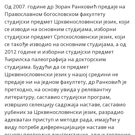
Од 2007. године др Зоран Ранковић предаје на
Православном богословском факултету
студијски предмет Црквенословенски језик, који
се изводи на основним студијама, изборни
студијски предмет Српскословенски језик, који
се такође изводио на основним студијама, а од
2012 године и изборни студијски предмет
Ћирилска палеографија на докторским
студијама. Будући да се предмет
Црквенословенски језик у нашој средини не
предаје ни на једном факултету, др Ранковић је
претходно, на основу увида у релевантну
литературу, саставио студијски програм,
извршио селекцију садржаја наставе, саставио
уџбеник за Црквенословенски језик, разрадио
адекватан приступ и методе рада, имајући у
виду потребе диференцијације наставе на
основу претходне лингвистичке, али и теолошке