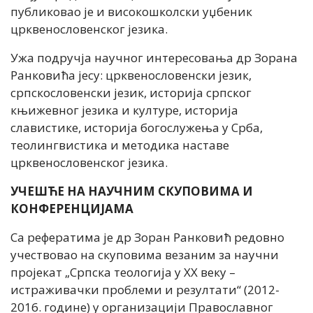
публиковао је и високошколски уџбеник
црквенословенског језика.
Ужа подручја научног интересовања др Зорана
Ранковића јесу: црквенословенски језик,
српскословенски језик, историја српског
књижевног језика и културе, историја
славистике, историја богослужења у Срба,
теолингвистика и методика наставе
црквенословенског језика.
УЧЕШЋЕ НА НАУЧНИМ СКУПОВИМА И
КОНФЕРЕНЦИЈАМА
Са рефератима је др Зоран Ранковић редовно
учествовао на скуповима везаним за научни
пројекат „Српска теологија у ХХ веку –
истраживачки проблеми и резултати“ (2012-
2016. године) у организацији Православног