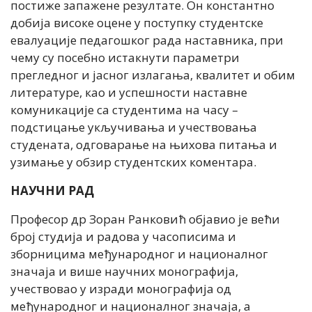
постиже запажене резултате. Он константно
добија високе оцене у поступку студентске
евалуације педагошког рада наставника, при
чему су посебно истакнути параметри
прегледног и јасног излагања, квалитет и обим
литературе, као и успешности наставне
комуникације са студентима на часу –
подстицање укључивања и учествовања
студената, одговарање на њихова питања и
узимање у обзир студентских коментара.
НАУЧНИ РАД
Професор др Зоран Ранковић објавио је већи
број студија и радова у часописима и
зборницима међународног и националног
значаја и више научних монографија,
учествовао у изради монографија од
међународног и националног значаја, а