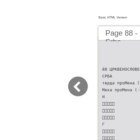
Basic HTML Version
Page 88 - 
Srba
88 ЦРКВЕНОСЛОВЕ
СРБА
тврда проМена (
Мека проМена (-
Н



Г

