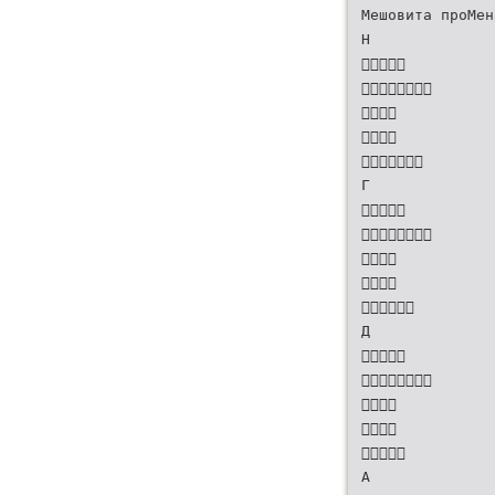
Мешовита проМен
Н





Г





Д





А