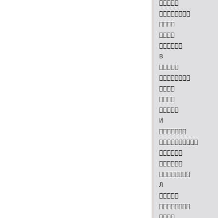





В





И





Л


