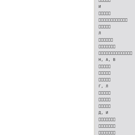
И



Л



Н, А, В



Г, Л



Д, И


