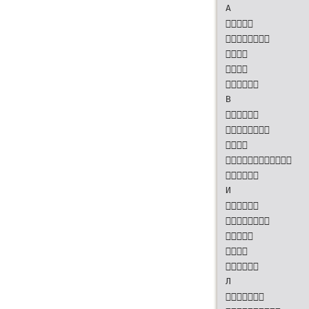
А





В





И





Л
