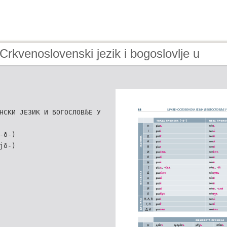
Crkvenoslovenski jezik i bogoslovlje u
НСКИ ЈЕЗИК И БОГОСЛОВЉЕ У
-ŏ-)
јŏ-)