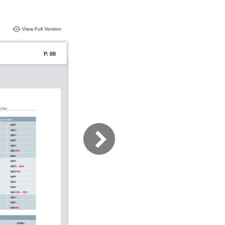
View Full Version
P. 88