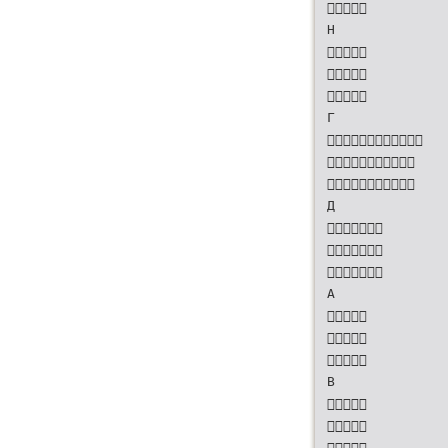

Н



Г



Д



А



В


