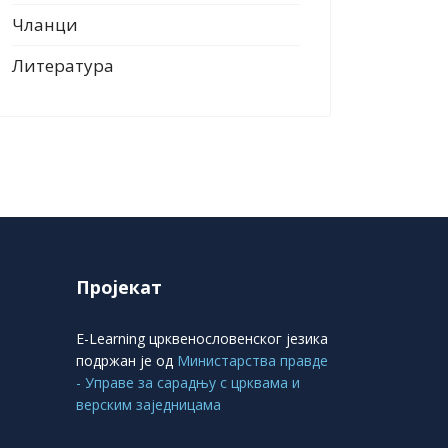
Чланци
Литература
Пројекат
E-Learning црквенословенског језика
подржан је од
Министарства правде
- Управе за сарадњу с црквама и
верским заједницама