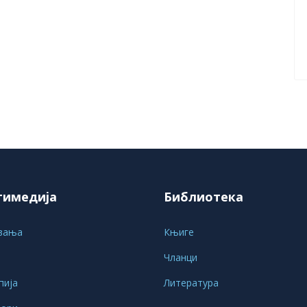
тимедија
Библиотека
вања
Књиге
Чланци
пија
Литература