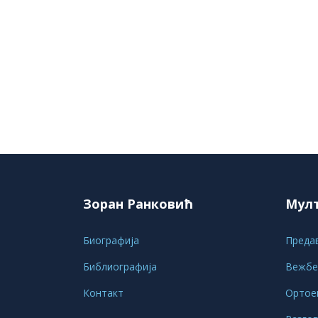
Зоран Ранковић
Мул
Биографија
Преда
Библиографија
Вежбе
Контакт
Ортое