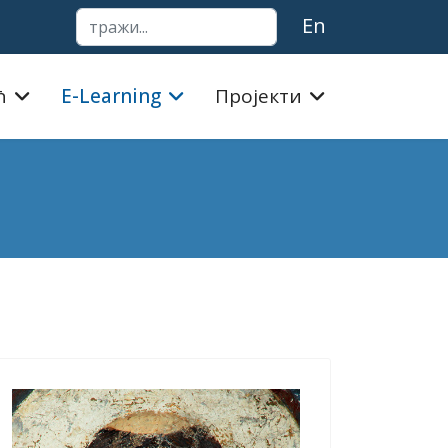
тражи...
En
ћ
E-Learning
Пројекти