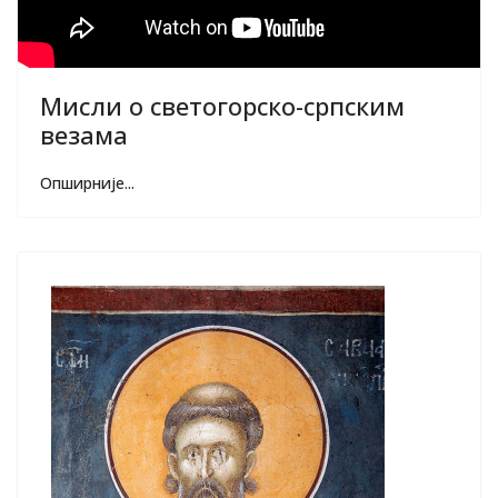
Мисли о светогорско-српским
везама
Опширније...