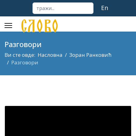
тражи...
En
Разговори
Ви сте овде:
Насловна
Зоран Ранковић
Разговори