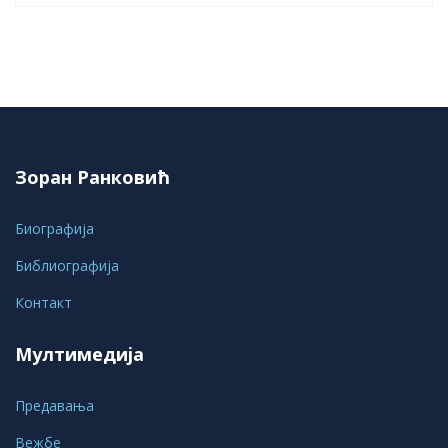
Зоран Ранковић
Биографија
Библиографија
Контакт
Мултимедија
Предавања
Вежбе