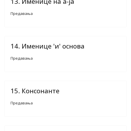
13. Именице на a-јa
Предавања
14. Именице 'и' основа
Предавања
15. Консонанте
Предавања