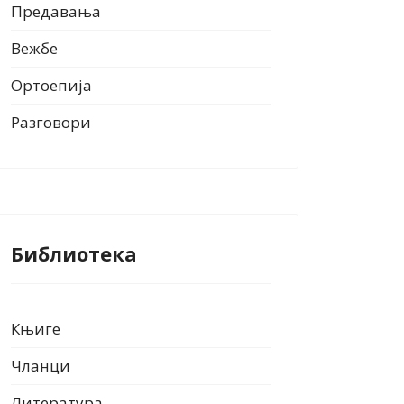
Предавања
Вежбе
Ортоепија
Разговори
Библиотека
Књиге
Чланци
Литература