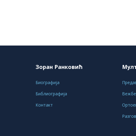
Зоран Ранковић
Мул
Биографија
Преда
Библиографија
Вежбе
Контакт
Ортое
Разго