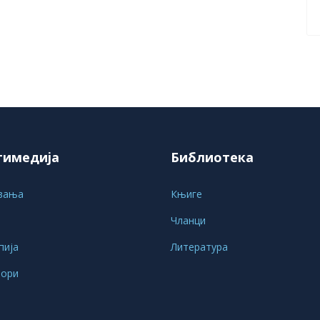
тимедија
Библиотека
вања
Књиге
Чланци
пија
Литература
вори