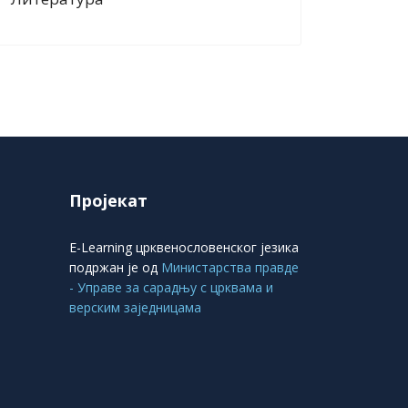
Пројекат
E-Learning црквенословенског језика
подржан је од
Министарства правде
- Управе за сарадњу с црквама и
верским заједницама