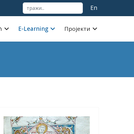
тражи...
En
ћ
E-Learning
Пројекти