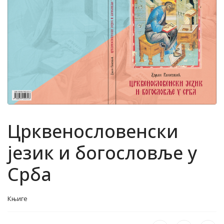
Црквенословенски
језик и богословље у
Срба
Књиге