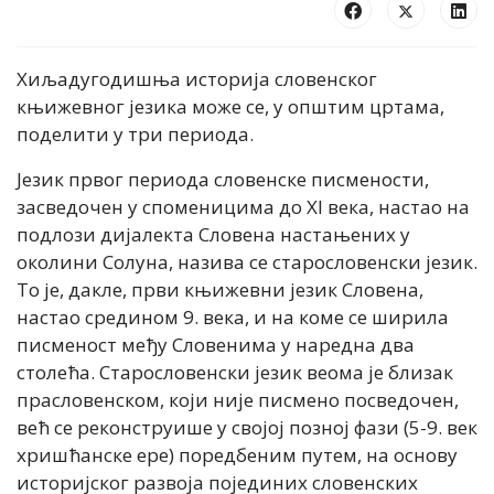
Хиљадугодишња историја словенског
књижевног језика може се, у општим цртама,
поделити у три периода.
Језик првог периода словенске писмености,
засведочен у споменицима до XI века, настао на
подлози дијалекта Словена настањених у
околини Солуна, назива се старословенски језик.
То је, дакле, први књижевни језик Словена,
настао средином 9. века, и на коме се ширила
писменост међу Словенима у наредна два
столећа. Старословенски језик веома је близак
прасловенском, који није писмено посведочен,
већ се реконструише у својој позној фази (5-9. век
хришћанске ере) поредбеним путем, на основу
историјског развоја појединих словенских