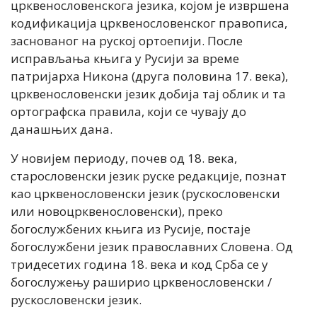
црквенословенскога језика, којом је извршена
кодификација црквенословенског правописа,
заснованог на руској ортоепији. После
исправљања књига у Русији за време
патријарха Никона (друга половина 17. века),
црквенословенски језик добија тај облик и та
ортографска правила, који се чувају до
данашњих дана.
У новијем периоду, почев од 18. века,
старословенски језик руске редакције, познат
као црквенословенски језик (рускословенски
или новоцрквенословенски), преко
богослужбених књига из Русије, постаје
богослужбени језик православних Словена. Од
тридесетих година 18. века и код Срба се у
богослужењу раширио црквенословенски /
рускословенски језик.