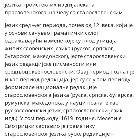
језика проистеклих из дијалеката
прасловенскога, на челу са старословенским.
Језик средњег периода, почев од 12. века, који је
у основи сачувао граматички склоп
одражавајући измене које су плод утицаја
живих словенских језика (руског, српског,
бугарског, македонског), јесте старословенски
језик редакцијске писмености или
средњоцрквенословенски. Овај период познат је
и као период редакција, јер су се у том периоду
формирале националне редакције
старословенскога језика (руска, српска, бугарска,
румунска, македонска, у науци познате као
рускословенски језик, српскословенски језик
итд.). У том периоду, 1619. године, Мелетије
Смотрицки саставио је граматику
старословенског језика руске редакције –