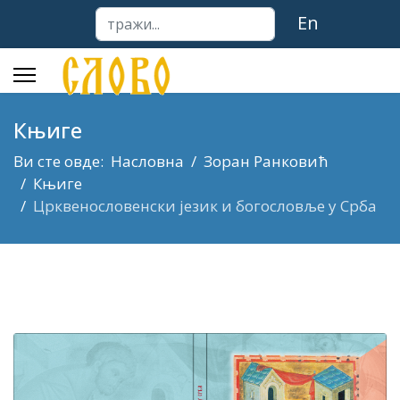
тражи...
En
Књиге
Ви сте овде:
Насловна
Зоран Ранковић
Књиге
Црквенословенски језик и богословље у Срба